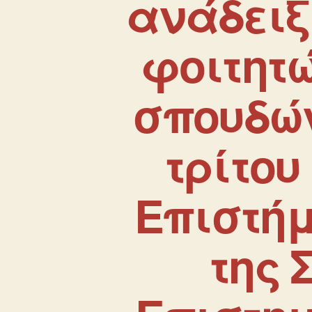
ανάδειξ
φοιτητ
σπουδών
τρίτου
Επιστή
της 