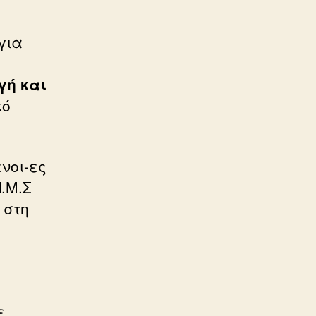
για
γή και
κό
νοι-ες
.Μ.Σ
 στη
ε