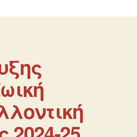
υξης
Ζωική
λλοντική
ς 2024-25