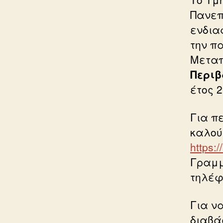
Πανεπ
ενδια
την π
Μεταπ
Περιβ
έτος 2
Για π
καλού
https:
Γραμμ
τηλέφω
Για ν
διαβά