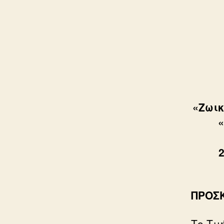
«Ζωικ
«
ΠΡΟΣ
Το Τμ