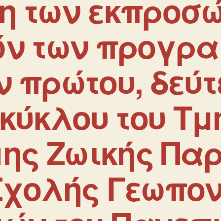
η των εκπροσ
ών των προγρ
 πρώτου, δεύτ
 κύκλου του Τ
μης Ζωικής Πα
Σχολής Γεωπο