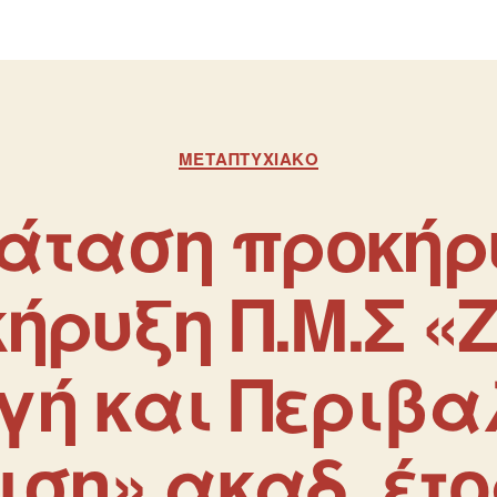
ΜΕΤΑΠΤΥΧΙΑΚΌ
άταση προκήρ
ήρυξη Π.Μ.Σ «
ή και Περιβα
ση» ακαδ. έτο