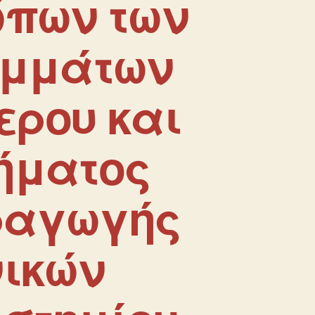
ώπων των
αμμάτων
ερου και
μήματος
ραγωγής
νικών