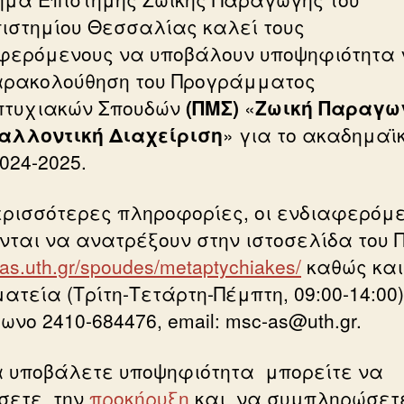
ιστημίου Θεσσαλίας καλεί τους
φερόμενους να υποβάλουν υποψηφιότητα 
αρακολούθηση του Προγράμματος
τυχιακών Σπουδών
(ΠΜΣ)
«
Ζωική Παραγω
αλλοντική Διαχείριση
» για το ακαδημαϊ
024-2025.
ερισσότερες πληροφορίες, οι ενδιαφερόμε
νται να ανατρέξουν στην ιστοσελίδα του Π
//as.uth.gr/spoudes/metaptychiakes/
καθώς και
ατεία (Τρίτη-Τετάρτη-Πέμπτη, 09:00-14:00)
νο 2410-684476, email: msc-as@uth.gr.
α υποβάλετε υποψηφιότητα μπορείτε να
σετε την
προκήρυξη
και να συμπληρώσετ