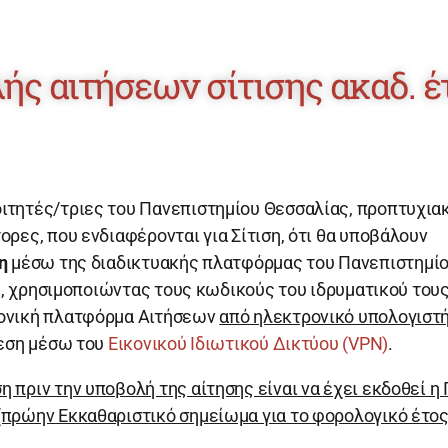
ής αιτήσεων σίτισης ακαδ. έ
ιτητές/τριες του Πανεπιστημίου Θεσσαλίας, προπτυχια
ρες, που ενδιαφέρονται για Σίτιση, ότι θα υποβάλουν
η
μέσω της διαδικτυακής πλατφόρμας του Πανεπιστημί
), χρησιμοποιώντας τους κωδικούς του ιδρυματικού του
ονική πλατφόρμα Αιτήσεων
από ηλεκτρονικό υπολογιστή
δεση μέσω του
Εικονικού Ιδιωτικού Δικτύου (VPN)
.
 πριν την υποβολή της αίτησης είναι να έχει εκδοθεί η
πρώην Εκκαθαριστικό σημείωμα για το φορολογικό έτος