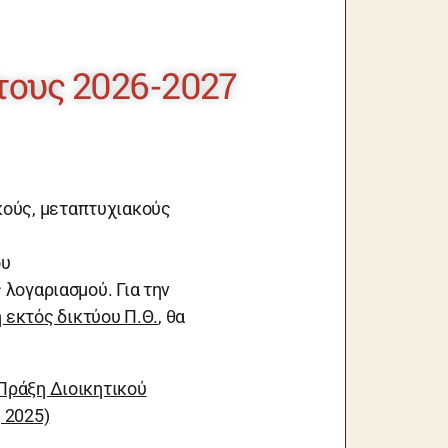
τους 2026-2027
κούς, μεταπτυχιακούς
ου
ς λογαριασμού.
Για την
 εκτός δικτύου Π.Θ.
, θα
 Πράξη Διοικητικού
 2025)