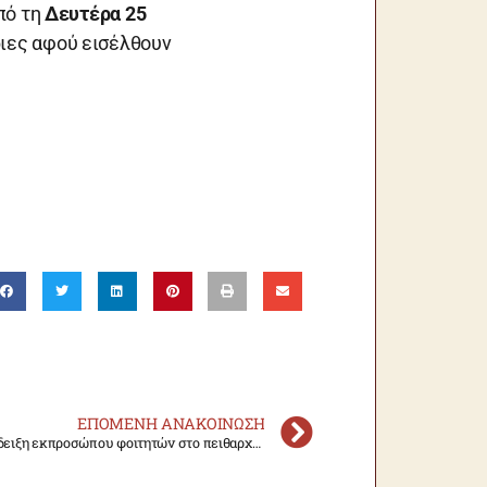
πό τη
Δευτέρα 25
ιες αφού εισέλθουν
ΕΠΌΜΕΝΗ ΑΝΑΚΟΊΝΩΣΗ
Προκήρυξη εκλογών για την ανάδειξη εκπροσώπου φοιτητών στο πειθαρχικό συμβούλιο φοιτητών για το ακαδ. έτος 2026-2027