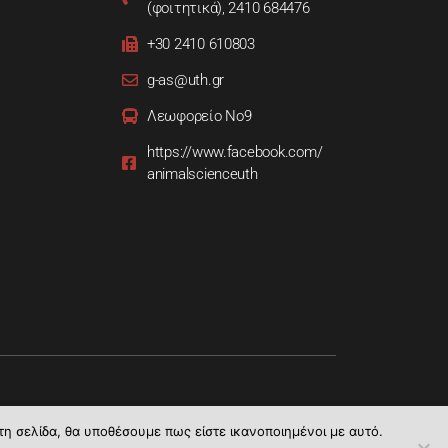
(φοιτητικά), 2410 684476
+30 2410 610803
g-as@uth.gr
Λεωφορείο Νο9
https://www.facebook.com/
animalscienceuth
τη σελίδα, θα υποθέσουμε πως είστε ικανοποιημένοι με αυτό.
 Επιστήμης Ζωικής Παραγωγής | Copyright © 2021.