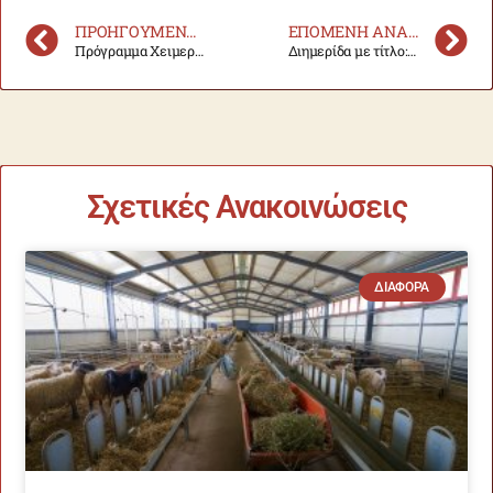
ΠΡΟΗΓΟΎΜΕΝΗ ΑΝΑΚΟΊΝΩΣΗ
ΕΠΌΜΕΝΗ ΑΝΑΚΟΊΝΩΣΗ
Πρόγραμμα Χειμερινού Εξαμήνου 2023-24 – ΝΕΟ
Διημερίδα με τίτλο: «13 χρόνια ΠΡΟΣΒΑΣΗ: Η επόμενη ημέρα»
Σχετικές Ανακοινώσεις
ΔΙΆΦΟΡΑ