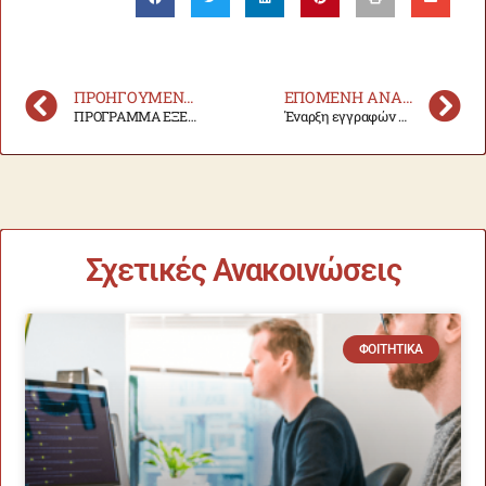
ΠΡΟΗΓΟΎΜΕΝΗ ΑΝΑΚΟΊΝΩΣΗ
ΕΠΌΜΕΝΗ ΑΝΑΚΟΊΝΩΣΗ
ΠΡΟΓΡΑΜΜΑ ΕΞΕΤΑΣΕΩΝ ΣΕΠΤΕΜΒΡΙΟΥ Α.Ε.2023-2024
Έναρξη εγγραφών των φοιτητών και φοιτητριών με αναπηρία ή/και ειδικές εκπαιδευτικές ανάγκες στη Μονάδα Ισότιμης Πρόσβασης
Σχετικές Ανακοινώσεις
ΦΟΙΤΗΤΙΚΆ