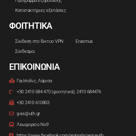
Πρόγραμμα Εξομοίωσης
Κατατακτήριες εξετάσεις
ΦΟΙΤΗΤΙΚΑ
Σύνδεση στο δίκτυο VPN
Erasmus
Σύνδεσμοι
ΕΠΙΚΟΙΝΩΝΙΑ
Γαιόπολις, Λάρισα
+30 2410 684 470 (φοιτητικά), 2410 684476
+30 2410 610803
g-as@uth.gr
Λεωφορείο Νο9
https://www.facebook.com/animalscienceuth