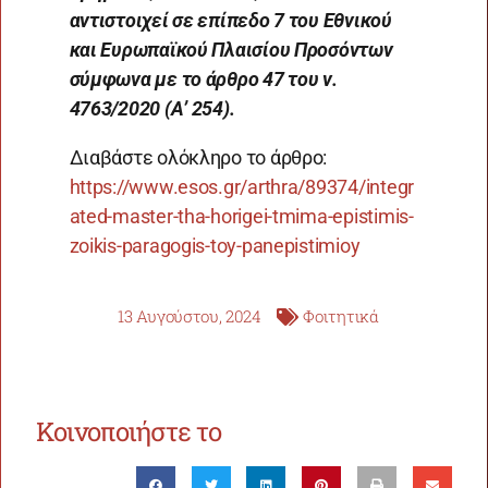
αντιστοιχεί σε επίπεδο 7 του Εθνικού
και Ευρωπαϊκού Πλαισίου Προσόντων
σύμφωνα με το άρθρο 47 του ν.
4763/2020 (Α’ 254).
Διαβάστε ολόκληρο το άρθρο:
https://www.esos.gr/arthra/89374/integr
ated-master-tha-horigei-tmima-epistimis-
zoikis-paragogis-toy-panepistimioy
13 Αυγούστου, 2024
Φοιτητικά
Κοινοποιήστε το