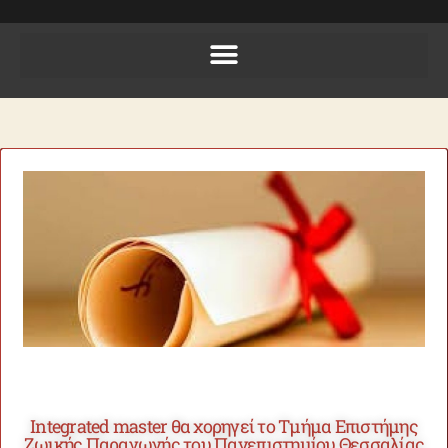
Integrated master θα χορηγεί το Τμήμα Επιστήμης
Ζωικής Παραγωγής του Πανεπιστημίου Θεσσαλίας