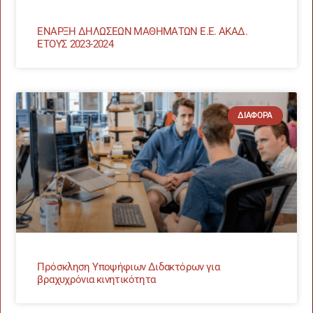
ΕΝΑΡΞΗ ΔΗΛΩΣΕΩΝ ΜΑΘΗΜΑΤΩΝ Ε.Ε. ΑΚΑΔ.
ΕΤΟΥΣ 2023-2024
ΔΙΆΦΟΡΑ
Πρόσκληση Υποψήφιων Διδακτόρων για
βραχυχρόνια κινητικότητα