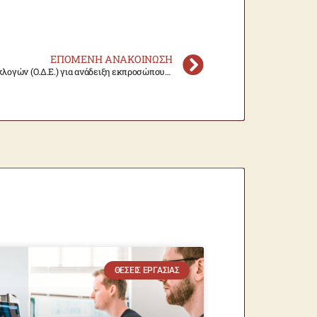
ΕΠΌΜΕΝΗ ΑΝΑΚΟΊΝΩΣΗ
Ορισμός Οργάνου Διενέργειας Εκλογών (Ο.Δ.Ε.) για ανάδειξη εκπροσώπου των μελών Ε.ΔΙ.Π. στο ΤΕΖΠ
ΘΈΣΕΙΣ ΕΡΓΑΣΊΑΣ