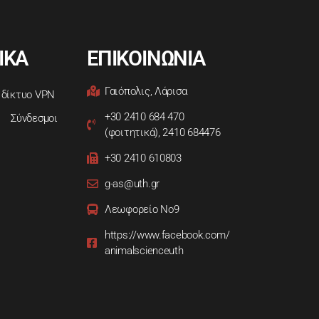
ΙΚΑ
ΕΠΙΚΟΙΝΩΝΙΑ
Γαιόπολις, Λάρισα
 δίκτυο VPN
+30 2410 684 470
Σύνδεσμοι
(φοιτητικά), 2410 684476
+30 2410 610803
g-as@uth.gr
Λεωφορείο Νο9
https://www.facebook.com/
animalscienceuth