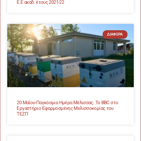
Ε.Ε ακαδ. έτους 2021-22
ΔΙΆΦΟΡΑ
20 Μαΐου-Παγκόσμια Ημέρα Μέλισσας. Το BBC στο
Εργαστήριο Εφαρμοσμένης Μελισσοκομίας του
ΤΕΖΠ