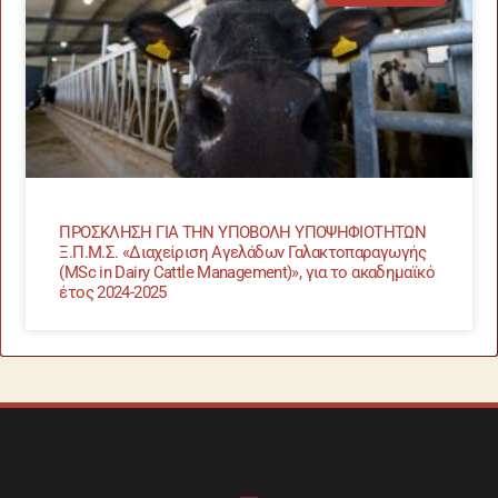
ΠΡΟΣΚΛΗΣΗ ΓΙΑ ΤΗΝ ΥΠΟΒΟΛΗ ΥΠΟΨΗΦΙΟΤΗΤΩΝ
Ξ.Π.Μ.Σ. «Διαχείριση Αγελάδων Γαλακτοπαραγωγής
(MSc in Dairy Cattle Management)», για το ακαδημαϊκό
έτος 2024-2025