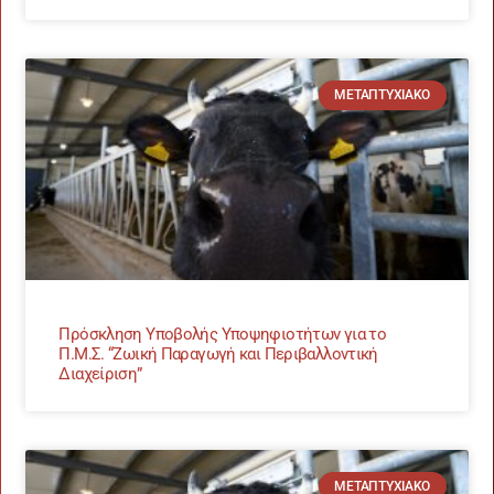
ΜΕΤΑΠΤΥΧΙΑΚΌ
Πρόσκληση Υποβολής Υποψηφιοτήτων για το
Π.Μ.Σ. “Ζωική Παραγωγή και Περιβαλλοντική
Διαχείριση”
ΜΕΤΑΠΤΥΧΙΑΚΌ