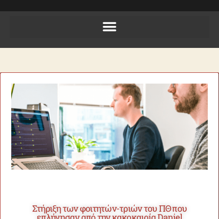
Στήριξη των φοιτητών-τριών του ΠΘ που
επλήγησαν από την κακοκαιρία Daniel