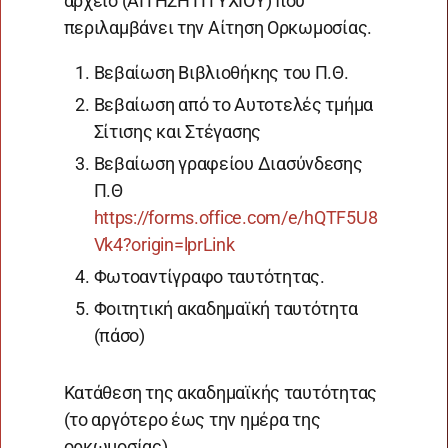
αρχείο (ΑΙΤΗΣΗ ΠΤΥΧΙΟΥ) που
περιλαμβάνει την Αίτηση Ορκωμοσίας.
Βεβαίωση Βιβλιοθήκης του Π.Θ.
Βεβαίωση από το Αυτοτελές τμήμα
Σίτισης και Στέγασης
Βεβαίωση γραφείου Διασύνδεσης
Π.Θ
https://forms.office.com/e/hQTF5U8
Vk4?origin=lprLink
Φωτοαντίγραφο ταυτότητας.
Φοιτητική ακαδημαϊκή ταυτότητα
(πάσο)
Κατάθεση της ακαδημαϊκής ταυτότητας
(το αργότερο έως την ημέρα της
ορκωμοσίας).