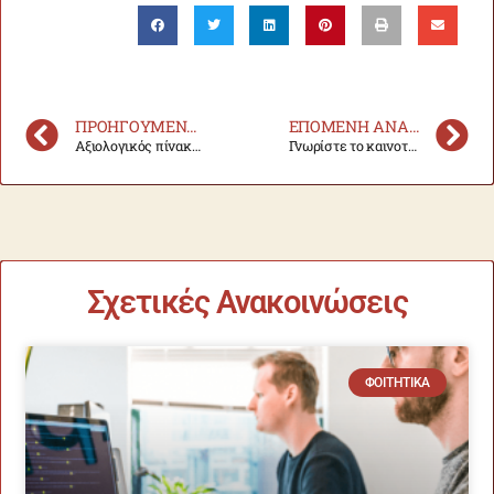
ΠΡΟΗΓΟΎΜΕΝΗ ΑΝΑΚΟΊΝΩΣΗ
ΕΠΌΜΕΝΗ ΑΝΑΚΟΊΝΩΣΗ
Αξιολογικός πίνακας εντεταλμένου διδάσκοντα Ε.Ε ακαδ. έτους 2025-2026
Γνωρίστε το καινοτόμο πρόγραμμα BeeAutism
Σχετικές Ανακοινώσεις
ΦΟΙΤΗΤΙΚΆ