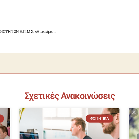
ΠΡΟΣΚΛΗΣΗ ΓΙΑ ΤΗΝ ΥΠΟΒΟΛΗ ΥΠΟΨΗΦΙΟΤΗΤΩΝ Ξ.Π.Μ.Σ. «Διαχείριση Αγελάδων Γαλακτοπαραγωγής (MSc in Dairy Cattle Management)», για το ακαδημαϊκό έτος 2024-2025
Σχετικές Ανακοινώσεις
ΦΟΙΤΗΤΙΚΆ