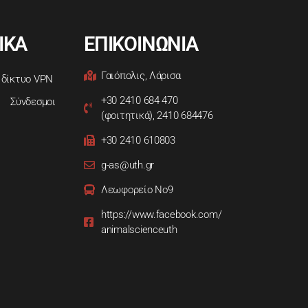
ΙΚΑ
ΕΠΙΚΟΙΝΩΝΙΑ
Γαιόπολις, Λάρισα
 δίκτυο VPN
+30 2410 684 470
Σύνδεσμοι
(φοιτητικά), 2410 684476
+30 2410 610803
g-as@uth.gr
Λεωφορείο Νο9
https://www.facebook.com/
animalscienceuth