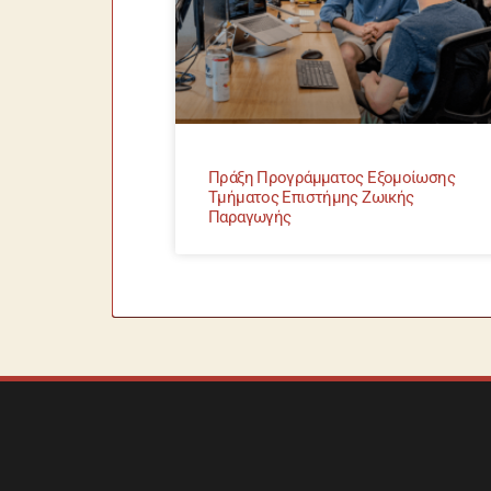
Πράξη Προγράμματος Εξομοίωσης
Τμήματος Επιστήμης Ζωικής
Παραγωγής