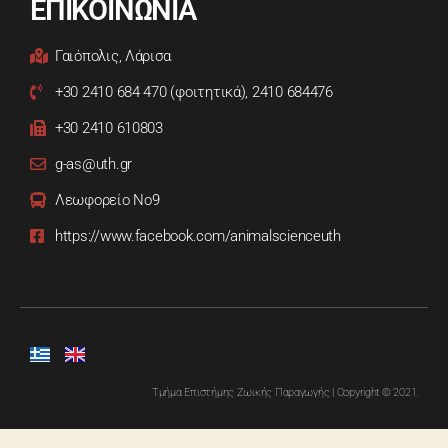
ΕΠΙΚΟΙΝΩΝΙΑ
Γαιόπολις, Λάρισα
+30 2410 684 470 (φοιτητικά), 2410 684476
+30 2410 610803
g-as@uth.gr
Λεωφορείο Νο9
https://www.facebook.com/animalscienceuth
Τμήμα Επιστήμης Ζωικής Παραγωγής | Copyright © 2021.