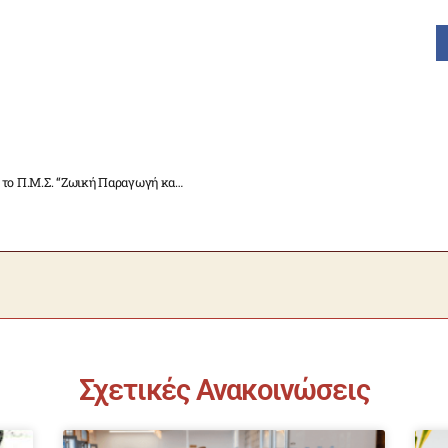
Πρόσκληση Υποβολής Υποψηφιοτήτων για το Π.Μ.Σ. “Ζωική Παραγωγή και Περιβαλλοντική Διαχείριση”
Σχετικές Ανακοινώσεις