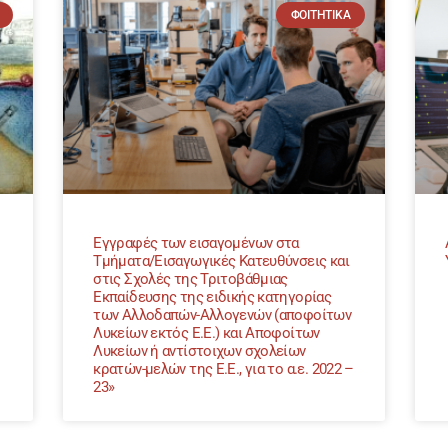
ΦΟΙΤΗΤΙΚΆ
Εγγραφές των εισαγομένων στα
Τμήματα/Εισαγωγικές Κατευθύνσεις και
στις Σχολές της Τριτοβάθμιας
Εκπαίδευσης της ειδικής κατηγορίας
των Αλλοδαπών-Αλλογενών (αποφοίτων
Λυκείων εκτός Ε.Ε.) και Αποφοίτων
Λυκείων ή αντίστοιχων σχολείων
κρατών-μελών της Ε.Ε., για το α.ε. 2022 –
23»