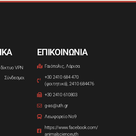
ΙΚΑ
ΕΠΙΚΟΙΝΩΝΙΑ
Γαιόπολις, Λάρισα
 δίκτυο VPN
+30 2410 684 470
Σύνδεσμοι
(φοιτητικά), 2410 684476
+30 2410 610803
g-as@uth.gr
Λεωφορείο Νο9
https://www.facebook.com/
animalscienceuth