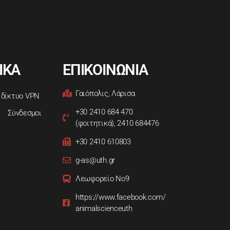
ΙΚΑ
ΕΠΙΚΟΙΝΩΝΙΑ
Γαιόπολις, Λάρισα
 δίκτυο VPN
+30 2410 684 470
Σύνδεσμοι
(φοιτητικά), 2410 684476
+30 2410 610803
g-as@uth.gr
Λεωφορείο Νο9
https://www.facebook.com/
animalscienceuth