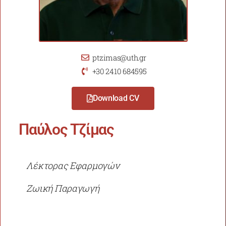
ptzimas@uth.gr
+30 2410 684595
Download CV
Παύλος Τζίμας
Λέκτορας Εφαρμογών
Ζωική Παραγωγή